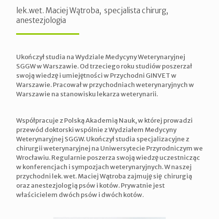
lek.wet. Maciej Wątroba, specjalista chirurg,
anestezjologia
Ukończył studia na Wydziale Medycyny Weterynaryjnej
SGGW w Warszawie. Od trzeciego roku studiów poszerzał
swoją wiedzę i umiejętności w Przychodni GINVET w
Warszawie. Pracował w przychodniach weterynaryjnych w
Warszawie na stanowisku lekarza weterynarii.
Współpracuje z Polską Akademią Nauk, w której prowadzi
przewód doktorski wspólnie z Wydziałem Medycyny
Weterynaryjnej SGGW. Ukończył studia specjalizacyjne z
chirurgii weterynaryjnej na Uniwersytecie Przyrodniczym we
Wrocławiu. Regularnie poszerza swoją wiedzę uczestnicząc
w konferencjach i sympozjach weterynaryjnych. W naszej
przychodni lek. wet. Maciej Wątroba zajmuję się chirurgią
oraz anestezjologią psów i kotów. Prywatnie jest
właścicielem dwóch psów i dwóch kotów.