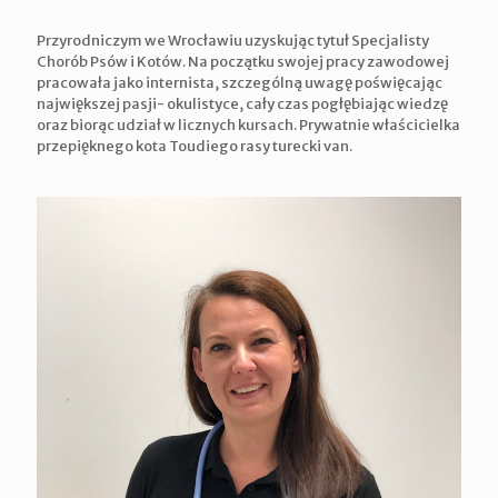
Przyrodniczym we Wrocławiu uzyskując tytuł Specjalisty
Chorób Psów i Kotów. Na początku swojej pracy zawodowej
pracowała jako internista, szczególną uwagę poświęcając
największej pasji- okulistyce, cały czas pogłębiając wiedzę
oraz biorąc udział w licznych kursach. Prywatnie właścicielka
przepięknego kota Toudiego rasy turecki van.