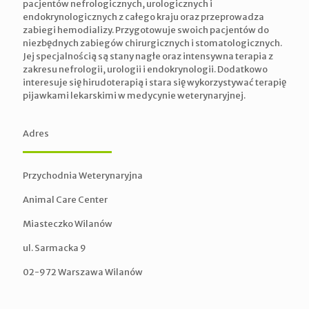
pacjentów nefrologicznych, urologicznych i
endokrynologicznych z całego kraju oraz przeprowadza
zabiegi hemodializy. Przygotowuje swoich pacjentów do
niezbędnych zabiegów chirurgicznych i stomatologicznych.
Jej specjalnością są stany nagłe oraz intensywna terapia z
zakresu nefrologii, urologii i endokrynologii. Dodatkowo
interesuje się hirudoterapią i stara się wykorzystywać terapię
pijawkami lekarskimi w medycynie weterynaryjnej.
Adres
Przychodnia Weterynaryjna
Animal Care Center
Miasteczko Wilanów
ul. Sarmacka 9
02-972 Warszawa Wilanów