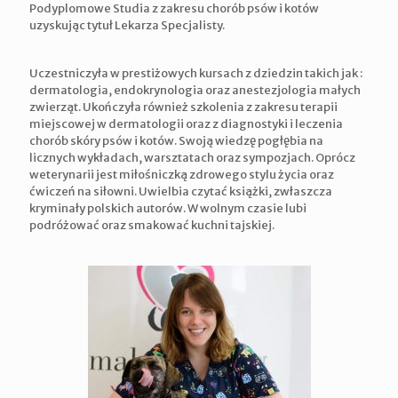
Podyplomowe Studia z zakresu chorób psów i kotów
uzyskując tytuł Lekarza Specjalisty.
Uczestniczyła w prestiżowych kursach z dziedzin takich jak :
dermatologia, endokrynologia oraz anestezjologia małych
zwierząt. Ukończyła również szkolenia z zakresu terapii
miejscowej w dermatologii oraz z diagnostyki i leczenia
chorób skóry psów i kotów. Swoją wiedzę pogłębia na
licznych wykładach, warsztatach oraz sympozjach. Oprócz
weterynarii jest miłośniczką zdrowego stylu życia oraz
ćwiczeń na siłowni. Uwielbia czytać książki, zwłaszcza
kryminały polskich autorów. W wolnym czasie lubi
podróżować oraz smakować kuchni tajskiej.