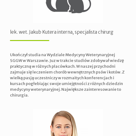
lek. wet. Jakub Kutera interna, specjalista chirurg
Ukończył studia na Wydziale Medycyny Weterynaryjnej
SGGW w Warszawie. Juz w trakcie studiów zdobywał wiedzę
praktyczną w różnych placówkach. W naszej przychodni
zajmuje się leczeniem chorób wewnętrznych psów i kotów. Z
wielką pasją uczestniczy w rozmaitych konferencjach i
kursach pogłebiając swoje umiejętności z różnych dziedzin
medycyny weterynaryjnej. Największe zainteresowanie to
chirurgia.