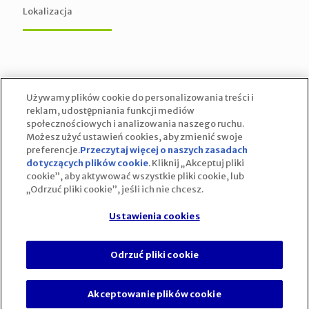
Lokalizacja
Używamy plików cookie do personalizowania treści i
reklam, udostępniania funkcji mediów
społecznościowych i analizowania naszego ruchu.
Możesz użyć ustawień cookies, aby zmienić swoje
preferencje.
Przeczytaj więcej o naszych zasadach
dotyczących plików cookie
(opens in a new tab)
. Kliknij „Akceptuj pliki
cookie”, aby aktywować wszystkie pliki cookie, lub
„Odrzuć pliki cookie”, jeśli ich nie chcesz.
Ustawienia cookies
Używamy ciasteczek, aby zapewnić najlepszą jakość
Ustawienia cookies
korzystania z naszej witryny.
Odrzuć pliki cookie
Możesz dowiedzieć się więcej o tym, jakich ciasteczek
używamy, lub wyłączyć je w
ustawieniach
.
Zamknij panel pow
Akceptowanie plików cookie
Akceptuj
Odrzuć
Ustawienia