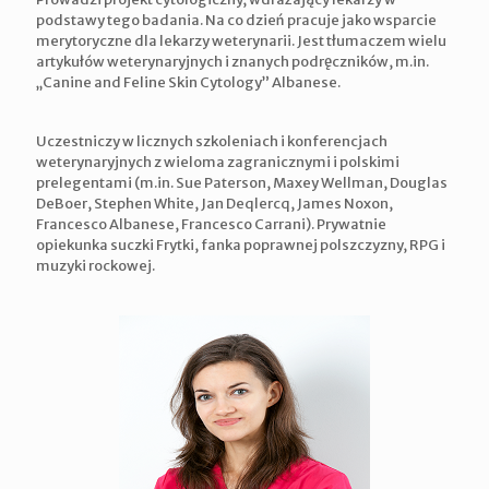
podstawy tego badania. Na co dzień pracuje jako wsparcie
merytoryczne dla lekarzy weterynarii. Jest tłumaczem wielu
artykułów weterynaryjnych i znanych podręczników, m.in.
„Canine and Feline Skin Cytology” Albanese.
Uczestniczy w licznych szkoleniach i konferencjach
weterynaryjnych z wieloma zagranicznymi i polskimi
prelegentami (m.in. Sue Paterson, Maxey Wellman, Douglas
DeBoer, Stephen White, Jan Deqlercq, James Noxon,
Francesco Albanese, Francesco Carrani). Prywatnie
opiekunka suczki Frytki, fanka poprawnej polszczyzny, RPG i
muzyki rockowej.