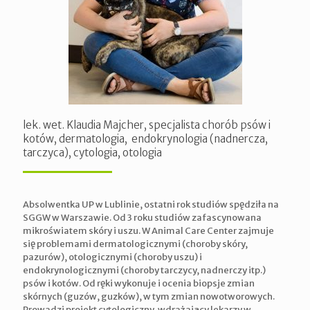
lek. wet. Klaudia Majcher, specjalista chorób psów i
kotów, dermatologia, endokrynologia (nadnercza,
tarczyca), cytologia, otologia
Absolwentka UP w Lublinie, ostatni rok studiów spędziła na
SGGW w Warszawie. Od 3 roku studiów zafascynowana
mikroświatem skóry i uszu. W Animal Care Center zajmuje
się problemami dermatologicznymi (choroby skóry,
pazurów), otologicznymi (choroby uszu) i
endokrynologicznymi (choroby tarczycy, nadnerczy itp.)
psów i kotów. Od ręki wykonuje i ocenia biopsje zmian
skórnych (guzów, guzków), w tym zmian nowotworowych.
Prowadzi projekt cytologiczny, wdrażający lekarzy w