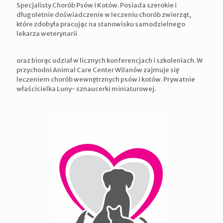
Specjalisty Chorób Psów i Kotów. Posiada szerokie i
długoletnie doświadczenie w leczeniu chorób zwierząt,
które zdobyła pracując na stanowisku samodzielnego
lekarza weterynarii
oraz biorąc udział w licznych konferencjach i szkoleniach. W
przychodni Animal Care Center Wilanów zajmuje się
leczeniem chorób wewnętrznych psów i kotów. Prywatnie
właścicielka Luny- sznaucerki miniaturowej.